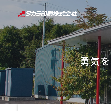
コ
ン
テ
ン
ツ
へ
ス
キ
勇気を
ッ
プ