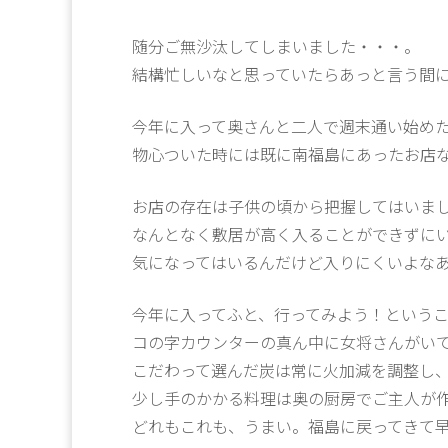
随分ご無沙汰してしまいました・・・。
結構忙しいなと思っていたらあっと言う間
今年に入って奥さんと二人で週末通い始め
物心ついた時には既に南福島にあったお店
お店の存在は子供の頃から把握してはいま
なんとなく敷居が高く入ることができずに
気になってはいるんだけど入りにくいよな
今年に入ってふと、行ってみよう！という
コの字カウンターの真ん中に女将さんがい
こだわって選んだ炭は常に火加減を調整し
少し手のかかる料理は奥の厨房でご主人が
どれもこれも、うまい。福島に戻ってきて