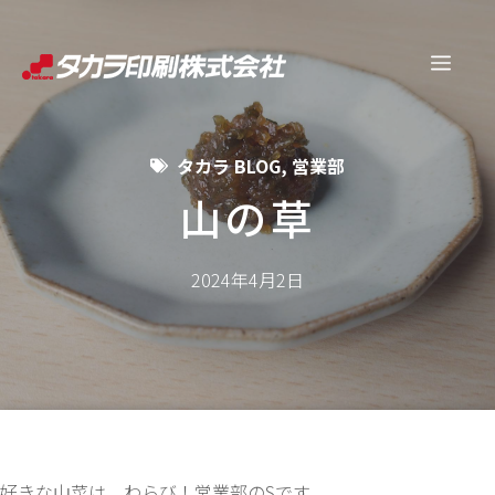
コ
ン
メ
テ
ン
ニ
ツ
タカラ BLOG
,
営業部
へ
ュ
ス
山の草
キ
ー
ッ
2024年4月2日
プ
好きな山菜は、わらび！営業部のSです。