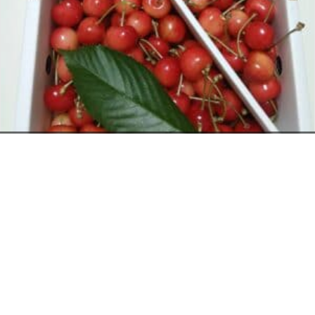
お電話でのお問い合わせ
閉
じ
メールでのお問い合わせ
024-526-4303
さくらんぼ
る
2026年6月12日
資料のご請求
タカラ BLOG
,
営業部