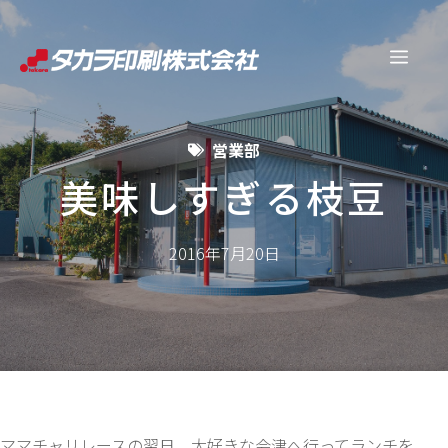
コ
ン
メ
テ
ン
ニ
ツ
営業部
へ
ュ
ス
美味しすぎる枝豆
キ
ー
ッ
2016年7月20日
プ
ママチャリレースの翌日、大好きな会津へ行ってランチを