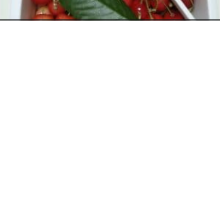
お電話でのお問い合わせ
閉
じ
メールでのお問い合わせ
024-526-4303
さくらんぼ
る
2026年6月12日
資料のご請求
タカラ BLOG
,
営業部
もっと見る
Posts
← ママチャリ４時間耐久レース 結果発表！！
navigation
エビスママチャリ耐久レース →