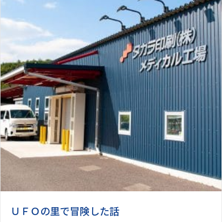
ＵＦＯの里で冒険した話