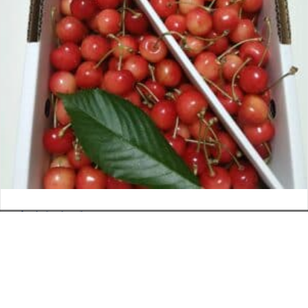
さくらんぼ
お電話でのお問い合わせ
閉
2026年6月12日
じ
メールでのお問い合わせ
024-526-4303
タカラ BLOG
,
営業部
る
資料のご請求