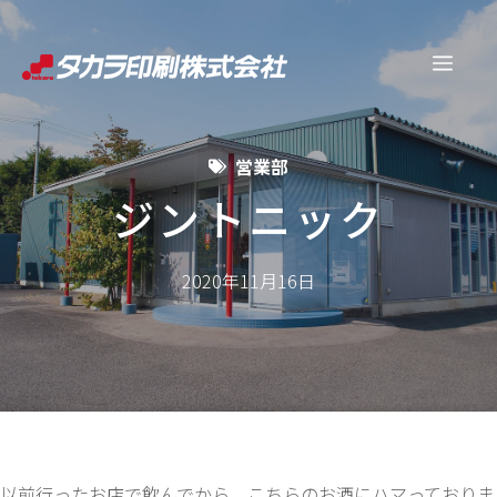
コ
ン
メ
テ
ン
ニ
ツ
営業部
へ
ュ
ス
ジントニック
キ
ー
ッ
2020年11月16日
プ
以前行ったお店で飲んでから、こちらのお酒にハマっておりま