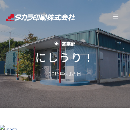
コ
ン
メ
テ
ン
ニ
ツ
営業部
へ
ュ
ス
にしうり！
キ
ー
ッ
2015年6月29日
プ