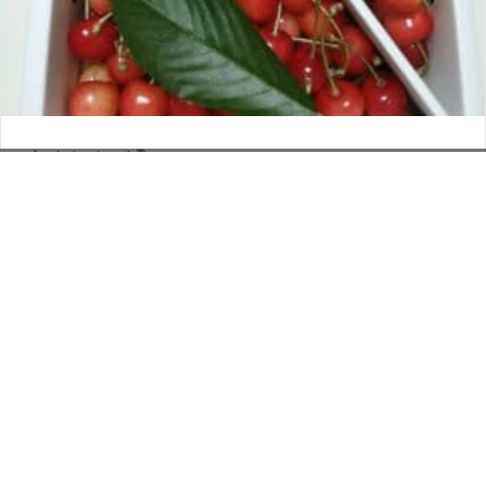
さくらんぼ
お電話でのお問い合わせ
閉
2026年6月12日
じ
メールでのお問い合わせ
024-526-4303
タカラ BLOG
,
営業部
る
資料のご請求
もっと見る
Posts
← 仙台といえば・・・