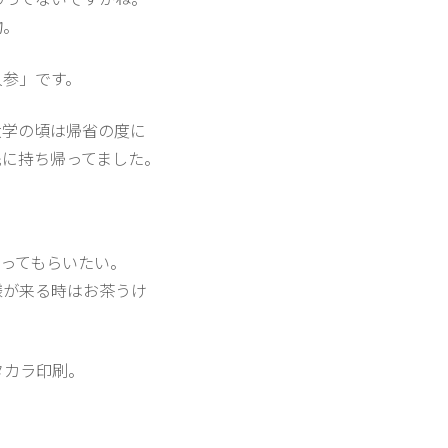
物。
人参」です。
大学の頃は帰省の度に
先に持ち帰ってました。
ってもらいたい。
様が来る時はお茶うけ
タカラ印刷。