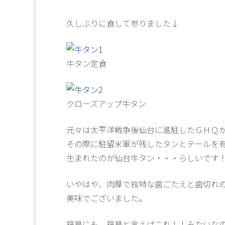
久しぶりに食して参りました↓
牛タン定食
クローズアップ牛タン
元々は太平洋戦争後仙台に進駐したＧＨＱ
その際に駐留米軍が残したタンとテールを
生まれたのが仙台牛タン・・・らしいです
いやはや、肉厚で独特な歯ごたえと歯切れ
美味でございました。
福島にも、福島と言えばこれ！！みたいな