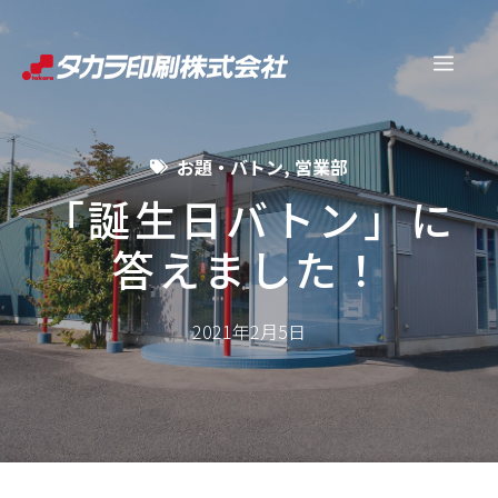
コ
ン
メ
テ
ン
ニ
ツ
お題・バトン
,
営業部
へ
ュ
ス
「誕生日バトン」に
キ
答えました！
ー
ッ
プ
2021年2月5日