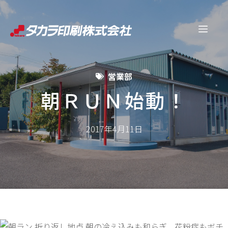
コ
ン
メ
テ
ン
ニ
ツ
営業部
へ
ュ
ス
朝ＲＵＮ始動！
キ
ー
ッ
2017年4月11日
プ
折り返し地点 朝の冷え込みも和らぎ、花粉症もボチ