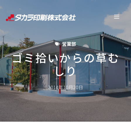
コ
ン
メ
テ
ン
ニ
ツ
営業部
へ
ュ
ス
ゴミ拾いからの草む
キ
しり
ー
ッ
プ
2014年10月20日