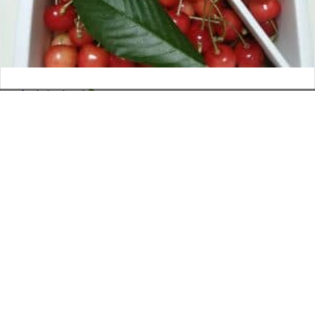
さくらんぼ
お電話でのお問い合わせ
閉
2026年6月12日
じ
メールでのお問い合わせ
024-526-4303
タカラ BLOG
,
営業部
る
資料のご請求
もっと見る
Posts
← 金羊会 ｉｎ 北海道 その3
navigation
ヒョーリイッタァイ →