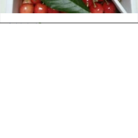
さくらんぼ
お電話でのお問い合わせ
閉
2026年6月12日
じ
メールでのお問い合わせ
024-526-4303
タカラ BLOG
,
営業部
る
資料のご請求
もっと見る
Posts
← 手に汗握るジャズ映画「セッション」
navigation
飛び出す絵本的な加工 →
印刷については何でも