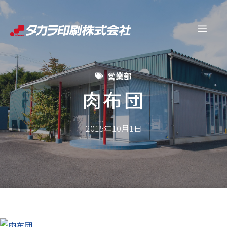
コ
ン
メ
テ
ン
ニ
ツ
営業部
へ
ュ
ス
肉布団
キ
ー
ッ
2015年10月1日
プ