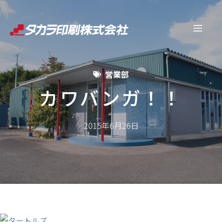
コ
ン
メ
テ
ン
ニ
ツ
営業部
へ
ュ
ス
カワバンガ！！
キ
ー
ッ
2015年6月26日
プ