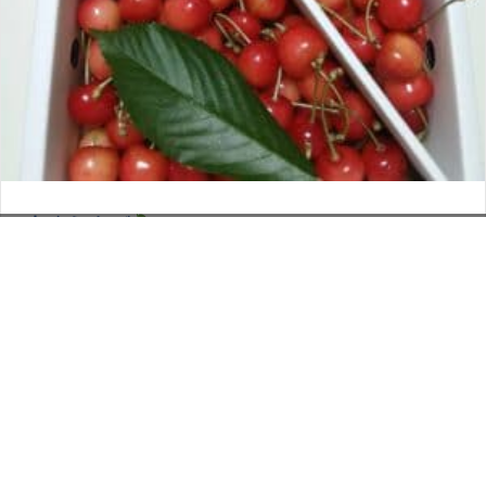
さくらんぼ
お電話でのお問い合わせ
閉
2026年6月12日
じ
メールでのお問い合わせ
024-526-4303
タカラ BLOG
,
営業部
る
資料のご請求
もっと見る