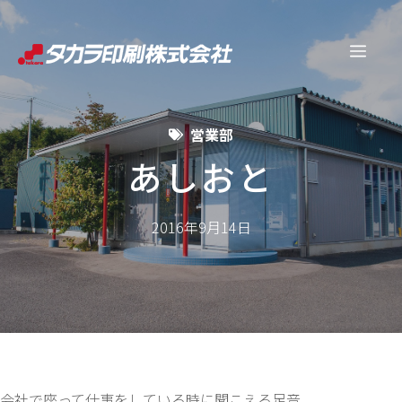
コ
ン
メ
テ
ン
ニ
ツ
営業部
へ
ュ
ス
あしおと
キ
ー
ッ
2016年9月14日
プ
会社で座って仕事をしている時に聞こえる足音。