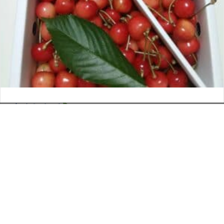
さくらんぼ
お電話でのお問い合わせ
閉
2026年6月12日
じ
メールでのお問い合わせ
024-526-4303
タカラ BLOG
,
営業部
る
資料のご請求
もっと見る