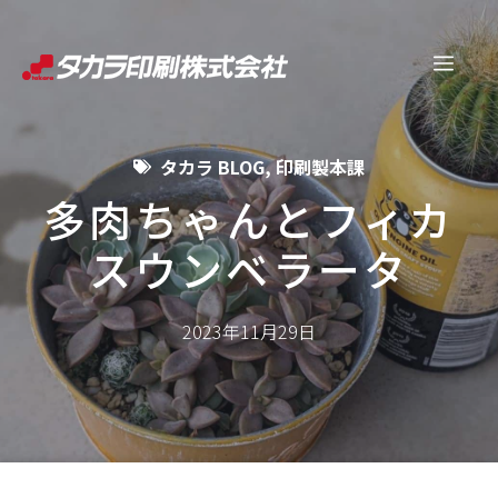
コ
ン
メ
テ
ン
ニ
ツ
タカラ BLOG
,
印刷製本課
へ
ュ
ス
多肉ちゃんとフィカ
キ
スウンベラータ
ー
ッ
プ
2023年11月29日