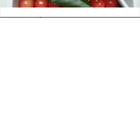
さくらんぼ
お電話でのお問い合わせ
閉
2026年6月12日
じ
メールでのお問い合わせ
024-526-4303
タカラ BLOG
,
営業部
る
資料のご請求
もっと見る
Posts
← 夢の国へ Part2
navigation
ジェットコースターの話でもしようかな！ →
印刷については何でも
お気軽にご相談ください。