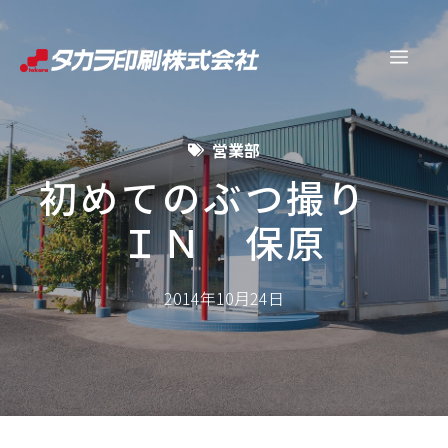
コ
ン
メ
テ
ン
ニ
ツ
営業部
へ
ュ
ス
初めてのぶつ撮り
キ
ＩＮ 保原
ー
ッ
プ
2014年10月24日