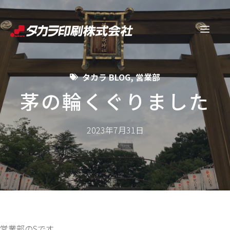
コ
ン
メ
テ
ン
ニ
ツ
タカラ BLOG
,
営業部
へ
ュ
ス
茅の輪くぐりました
キ
ー
ッ
2023年7月31日
プ
営業部のSです。