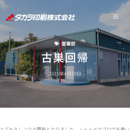
コ
ン
メ
テ
ン
ニ
ツ
営業部
へ
ュ
ス
古巣回帰
キ
ー
ッ
2015年4月20日
プ
とても久しぶりの更新となりました。ｉｐａｄでブログを書い