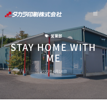
コ
ン
メ
テ
ン
ニ
ツ
営業部
へ
ュ
ス
STAY HOME WITH
キ
ME
ー
ッ
プ
2020年4月14日