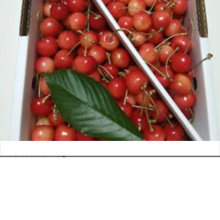
さくらんぼ
お電話でのお問い合わせ
閉
2026年6月12日
じ
メールでのお問い合わせ
024-526-4303
タカラ BLOG
,
営業部
る
資料のご請求