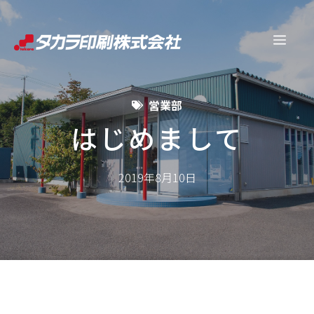
コ
ン
メ
テ
ン
ニ
ツ
営業部
へ
ュ
ス
はじめまして
キ
ー
ッ
2019年8月10日
プ