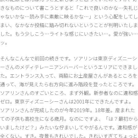
きなものについて書こうとすると「これで良いのかな…失礼じ
ゃないかな…読み手に素敵に映るかな…」という心配をしてし
まい、なかなか投稿に踏み切れないということが判明いたしま
した。もう少しこう…ライトな感じにいきたい…。愛が強い…
ッ。
そんなこんなで前回の続きです。ソアリンは東京ディズニーシ
ーさんのメディテレーニアンハーバーというエリアにできまし
た。エントランス入って、両脇にお土産屋さんがあるところを
通って、海が見えたら右方向に進み階段を登ったところです。
ソアリンさんのすごいところ、まず外観。新参者なのに違和感
ゼロ。東京ディズニーシーさんは2001年にできたんですよ。
ソアリンさんが完成したのが今年2019年。18年差。産まれた
ての子供も高校生になる歳月。なのにですよ、「は？最初から
いましたけど？」みたいな佇まいしてやがるんです。違和感が
全くない。すき。夜景もきれいでした。きれいすぎてちょっと