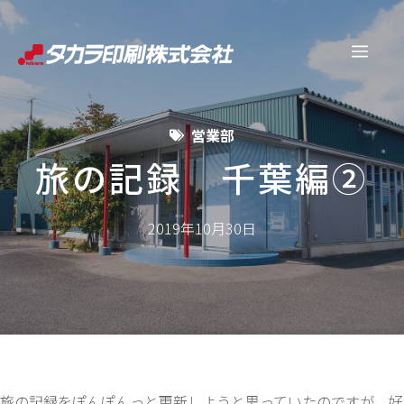
コ
ン
メ
テ
ン
ニ
ツ
営業部
へ
ュ
ス
旅の記録 千葉編②
キ
ー
ッ
2019年10月30日
プ
旅の記録をぽんぽんっと更新しようと思っていたのですが、好