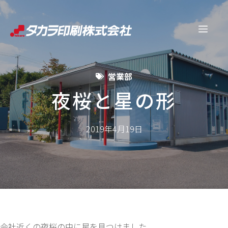
コ
ン
メ
テ
ン
ニ
ツ
営業部
へ
ュ
ス
夜桜と星の形
キ
ー
ッ
2019年4月19日
プ
会社近くの夜桜の中に星を見つけました。