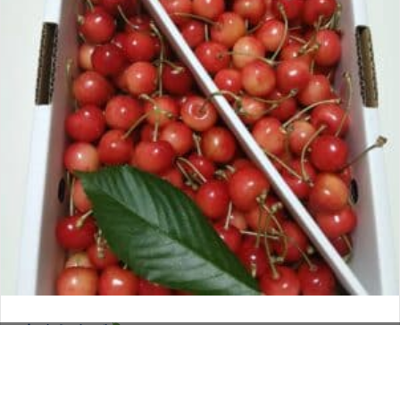
さくらんぼ
お電話でのお問い合わせ
閉
2026年6月12日
じ
メールでのお問い合わせ
024-526-4303
タカラ BLOG
,
営業部
る