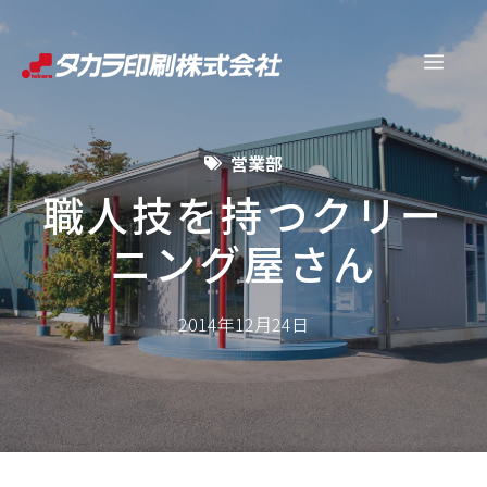
コ
ン
メ
テ
ン
ニ
ツ
営業部
へ
ュ
ス
職人技を持つクリー
キ
ニング屋さん
ー
ッ
プ
2014年12月24日