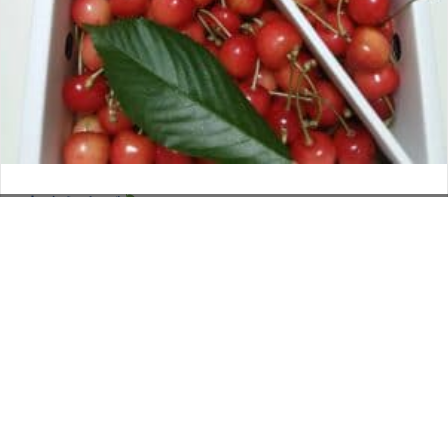
さくらんぼ
お電話でのお問い合わせ
閉
2026年6月12日
じ
メールでのお問い合わせ
024-526-4303
タカラ BLOG
,
営業部
る
資料のご請求
もっと見る