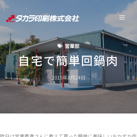
コ
ン
メ
テ
ン
ニ
ツ
営業部
へ
ュ
ス
自宅で簡単回鍋肉
キ
ー
ッ
2015年8月24日
プ
昨日は営業義孝さんに教えて貰った簡単に美味しいおかずか作