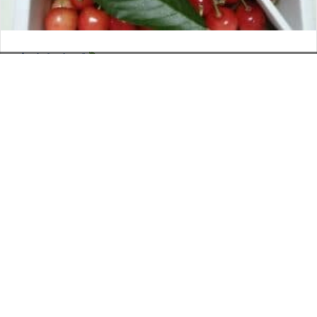
さくらんぼ
お電話でのお問い合わせ
閉
2026年6月12日
じ
メールでのお問い合わせ
024-526-4303
タカラ BLOG
,
営業部
る
資料のご請求
もっと見る
Posts
← トレーのまんまチンして食べられる美味しい冷食
navigation
シェフ →
印刷については何でも