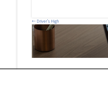
Posts
← Driver’s High
navigation
お電話で
024-
ー Ser