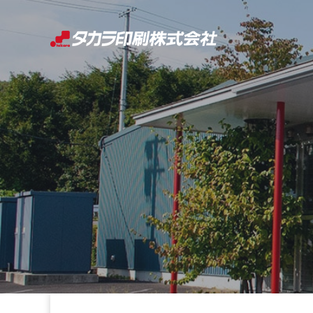
コ
ン
テ
ン
ツ
へ
ス
キ
ッ
プ