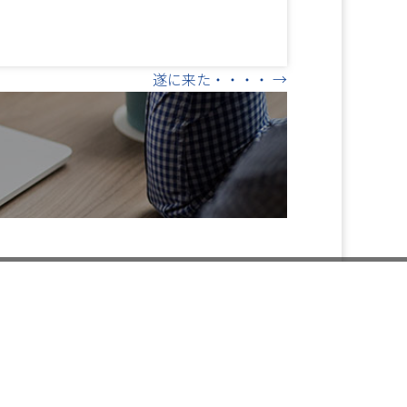
遂に来た・・・・ →
閉
じ
資料のご請求
る
ー Information ー