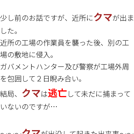
クマ
少し前のお話ですが、近所に
が出ま
した。
近所の工場の作業員を襲った後、別の工
場の敷地に侵入。
ガバメントハンター及び警察が工場外周
を包囲して２日睨み合い。
クマ
逃亡
結局、
は
して未だに捕まって
いないのですが…
クマ
～～～
が出没して起きた出来事～～