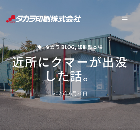
コ
ン
メ
テ
ン
ニ
ツ
タカラ BLOG
,
印刷製本課
へ
ュ
ス
近所にクマーが出没
キ
した話。
ー
ッ
プ
2026年6月26日