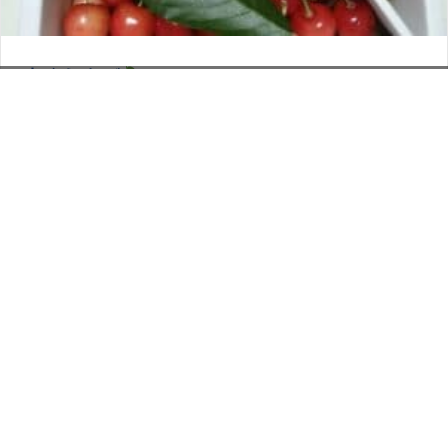
さくらんぼ
お電話でのお問い合わせ
閉
2026年6月12日
じ
メールでのお問い合わせ
024-526-4303
タカラ BLOG
,
営業部
る
資料のご請求
もっと見る
Posts
← シャインマスカットのお酒
navigation
変なおじさん →
印刷については何でも