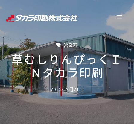
コ
ン
メ
テ
ン
ニ
ツ
営業部
へ
ュ
ス
草むしりんぴっくＩ
キ
Ｎタカラ印刷
ー
ッ
プ
2016年9月21日