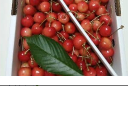
さくらんぼ
お電話でのお問い合わせ
閉
2026年6月12日
じ
メールでのお問い合わせ
024-526-4303
タカラ BLOG
,
営業部
る
資料のご請求