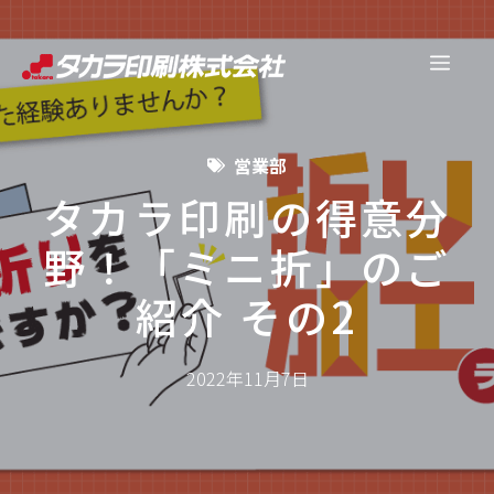
コ
ン
メ
テ
ン
ニ
ツ
営業部
へ
ュ
ス
タカラ印刷の得意分
キ
野！「ミニ折」のご
ー
ッ
プ
紹介 その2
2022年11月7日