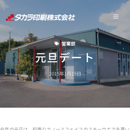
コ
ン
メ
テ
ン
ニ
ツ
営業部
へ
ュ
ス
元旦デート
キ
ー
ッ
2015年1月15日
プ
今年の元旦は、初売りでノースフェイスのスキーウエアを買い