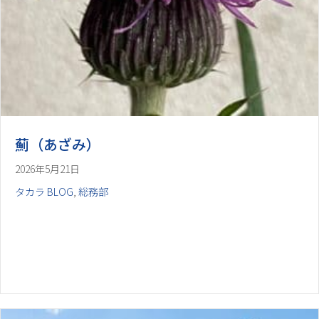
薊（あざみ）
2026年5月21日
タカラ BLOG
,
総務部