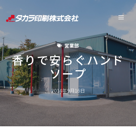
コ
ン
メ
テ
ン
ニ
ツ
営業部
へ
ュ
ス
香りで安らぐハンド
キ
ソープ
ー
ッ
プ
2014年9月16日