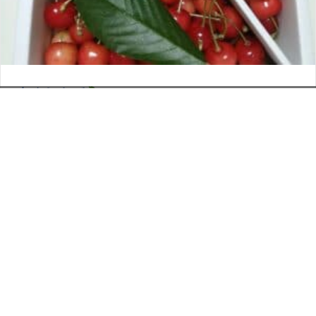
さくらんぼ
お電話でのお問い合わせ
閉
2026年6月12日
じ
メールでのお問い合わせ
024-526-4303
タカラ BLOG
,
営業部
る
資料のご請求
もっと見る
Posts
← スピードは控えめです
navigation
くろすちゃんねる →