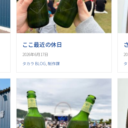
ここ最近の休日
2026年6月17日
2
タカラ BLOG
,
制作課
タ