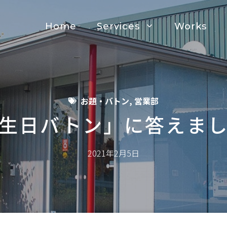
Home
Services
Works
お題・バトン
,
営業部
生日バトン」に答えま
2021年2月5日