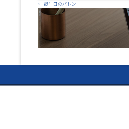
Posts
← 誕生日のバトン
navigation
お電話で
ー Ser
024-
〒960-8141
サービス
福島県福島市渡利絵馬平86-9
5S用品