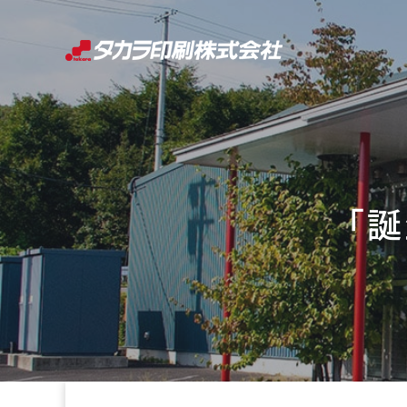
コ
ン
テ
ン
ツ
へ
ス
キ
「誕
ッ
プ