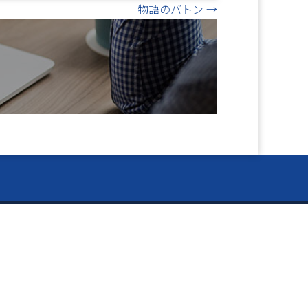
物語のバトン →
閉
ー Information ー
じ
資料のご請求
る
お知らせ
タカラ BLOG