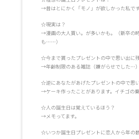
→昔はとにかく「モノ」が欲しかった私で
☆現実は？
→漫画の大人買い。が多いかも。（新卒の
も……）
☆今まで貰ったプレゼントの中で思い出に
→年齢制限のある雑誌（嫌がらせでした…
☆逆にあなたがあげたプレゼントの中で思
→ケーキ作ったことがあります。イチゴの
☆人の誕生日は覚えているほう？
→メモってます。
☆いつか誕生日プレゼントに恋人から年の