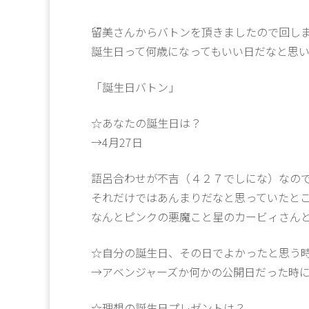
留美さんからバトンを頂きましたので回し
誕生日って何歳になってもいい日だなと思い
「誕生日バトン」
☆あなたの誕生日は？
→4月27日
語呂合わせが不吉（４２７でしにな）なの
それだけではあんまりだなと思っていたと
なんとピンクの悪魔こと星のカービィさん
☆自分の誕生日、その日でよかったと思う
→アベンジャーズか何かの公開日だった時
☆理想の誕生日プレゼントは？