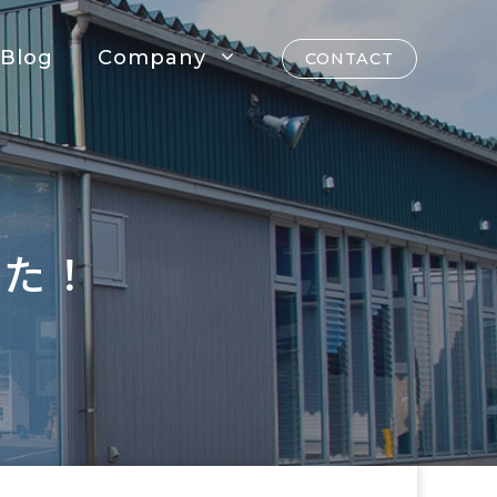
Blog
Company
CONTACT
した！