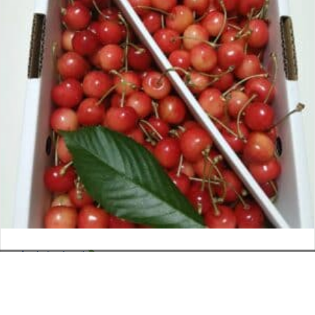
さくらんぼ
お電話でのお問い合わせ
閉
2026年6月12日
じ
メールでのお問い合わせ
024-526-4303
タカラ BLOG
,
営業部
る