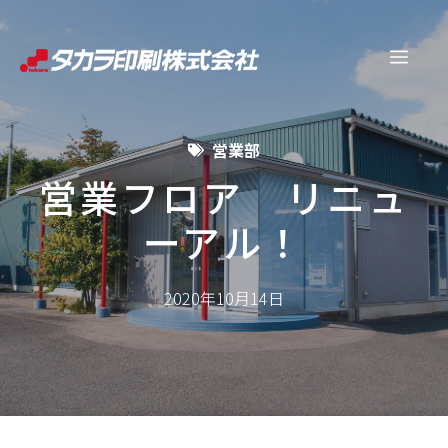
コ
ン
メ
テ
ン
ニ
ツ
営業部
へ
ュ
ス
営業フロア リニュ
キ
ーアル！
ー
ッ
プ
2020年10月14日