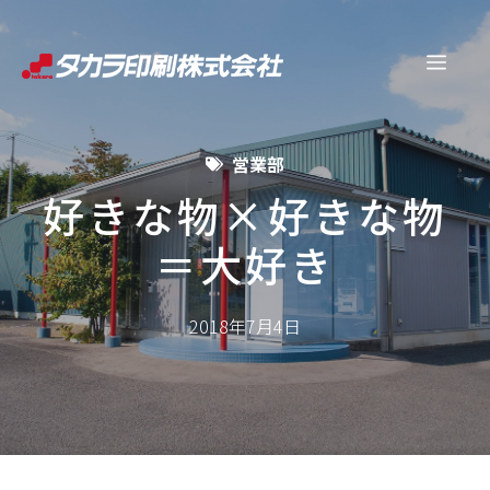
コ
ン
メ
テ
ン
ニ
ツ
営業部
へ
ュ
ス
好きな物×好きな物
キ
＝大好き
ー
ッ
プ
2018年7月4日