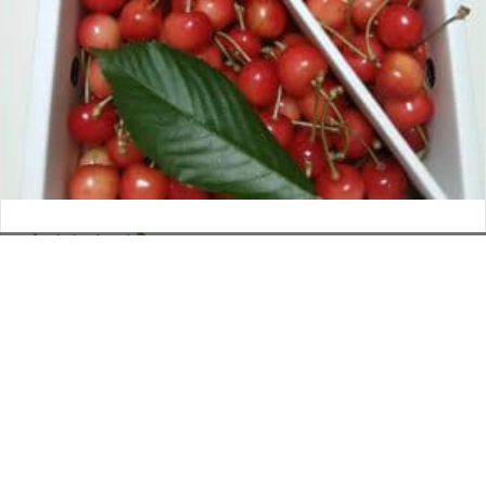
さくらんぼ
お電話でのお問い合わせ
閉
2026年6月12日
じ
メールでのお問い合わせ
024-526-4303
タカラ BLOG
,
営業部
る
資料のご請求
もっと見る