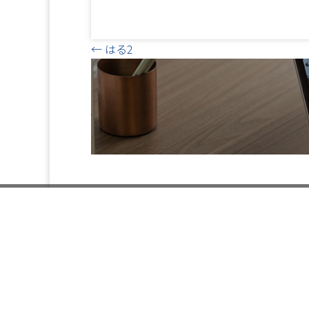
Posts
← はる2
navigation
お電話で
024-
ー Ser