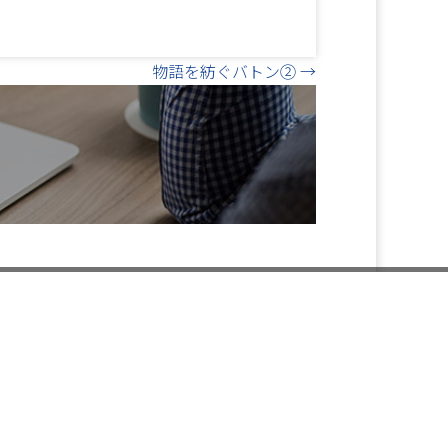
物語を紡ぐバトン② →
閉
じ
資料のご請求
る
ー Information ー