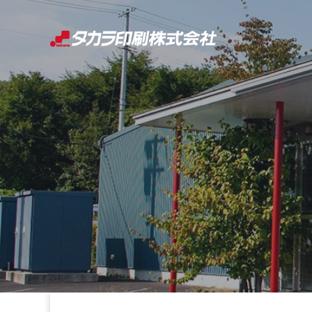
コ
ン
テ
ン
ツ
へ
ス
キ
ッ
プ