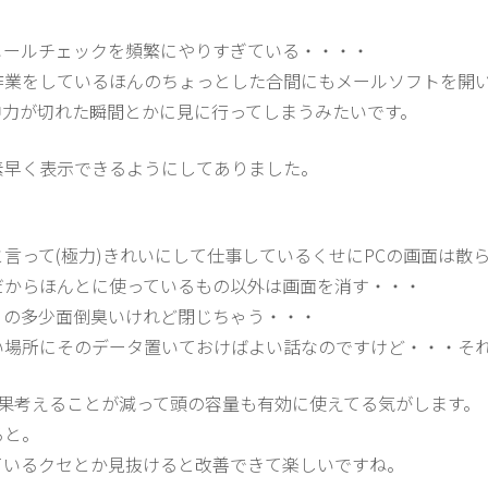
メールチェックを頻繁にやりすぎている・・・・
作業をしているほんのちょっとした合間にもメールソフトを開
中力が切れた瞬間とかに見に行ってしまうみたいです。
素早く表示できるようにしてありました。
言って(極力)きれいにして仕事しているくせにPCの画面は散
だからほんとに使っているもの以外は画面を消す・・・
くの多少面倒臭いけれど閉じちゃう・・・
い場所にそのデータ置いておけばよい話なのですけど・・・そ
果考えることが減って頭の容量も有効に使えてる気がします。
ると。
ているクセとか見抜けると改善できて楽しいですね。