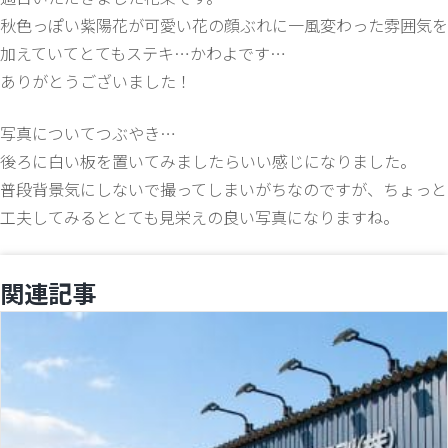
秋色っぽい紫陽花が可愛い花の顔ぶれに一風変わった雰囲気を
加えていてとてもステキ…かわよです…
ありがとうございました！
写真についてつぶやき…
後ろに白い板を置いてみましたらいい感じになりました。
普段背景気にしないで撮ってしまいがちなのですが、ちょっと
工夫してみるととても見栄えの良い写真になりますね。
関連記事