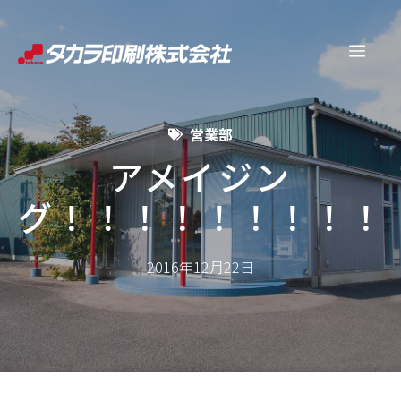
コ
ン
メ
テ
ン
ニ
ツ
営業部
へ
ュ
ス
アメイジン
キ
グ！！！！！！！！！
ー
ッ
プ
2016年12月22日