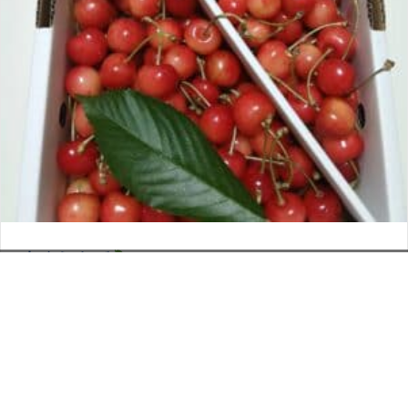
さくらんぼ
お電話でのお問い合わせ
閉
2026年6月12日
じ
メールでのお問い合わせ
024-526-4303
タカラ BLOG
,
営業部
る
資料のご請求