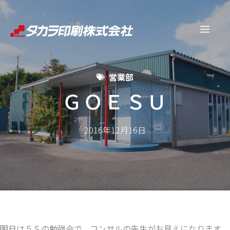
コ
ン
メ
テ
ン
ニ
ツ
営業部
へ
ュ
ス
ＧＯＥＳＵ
キ
ー
ッ
2016年12月16日
プ
明日は５Ｓの勉強会で、コンサルの先生がお見えになります。