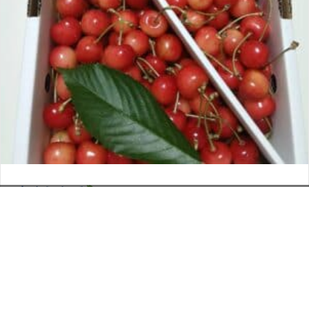
さくらんぼ
お電話でのお問い合わせ
閉
2026年6月12日
じ
メールでのお問い合わせ
024-526-4303
タカラ BLOG
,
営業部
る
資料のご請求