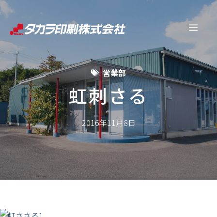
コ
ン
メ
テ
ン
ニ
ツ
営業部
へ
ュ
ス
虹刺さる
キ
ー
ッ
2016年11月8日
プ