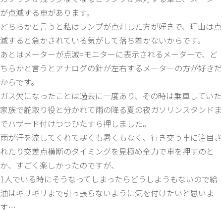
が点滅する車があります。
どちらかと言うと私はランプが点灯した方が好きで、理由は点
滅すると急かされている気がして落ち着かないからです。
あとはメーターが点滅=モニターに表示されるメーターで、ど
ちらかと言うとアナログの針が左右するメーターの方が好きだ
からです。
ガス欠になったことは過去に一度あり、その時は乗車していた
家族で舵取り役と分かれて雨の降る夏の夜ガソリンスタンドま
でハザード付けつつひたすら押しました。
雨が汗を流してくれて寒くも暑くもなく、行き交う車に注目さ
れたり交差点横断のタイミングを見極め全力で車を押すのと
か、すごく楽しかったのですが、
1人でいる時にそうなってしまったらどうしようもないので給
油はギリギリまで引っ張らないように気を付けたいと思いま
す…