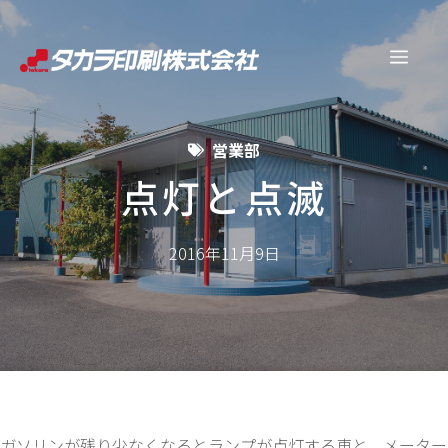
コ
ン
メ
テ
ン
ニ
ツ
営業部
へ
ュ
ス
点灯と点滅
キ
ー
ッ
2016年11月9日
プ
ガソリンが残り少なくなるとランプが点灯する車と、メーター