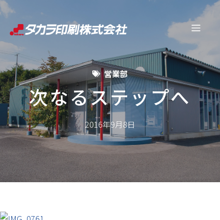
コ
ン
メ
テ
ン
ニ
ツ
営業部
へ
ュ
ス
次なるステップへ
キ
ー
ッ
2016年9月8日
プ