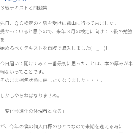
３級テキストと問題集
先日、ＱＣ検定の４級を受けに郡山に行って来ました。
受かっていると思うので、来年３月の検定に向けて３級の勉強
を
始めるべくテキストを自腹で購入しました(ー_ー)!!
今日届いて開けてみて一番最初に思ったことは、本の厚みが半
端ないってことです。
そのまま梱包状態に戻したくなりました・・・。
しかしやらねばなりませぬ。
「変化⇒進化の体現者となる」
が、今年の僕の個人目標のひとつなので来期を迎える時に