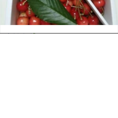
さくらんぼ
お電話でのお問い合わせ
閉
2026年6月12日
じ
メールでのお問い合わせ
024-526-4303
タカラ BLOG
,
営業部
る
資料のご請求
もっと見る
Posts
← ライブカメラ
navigation
大阪からの刺客 →