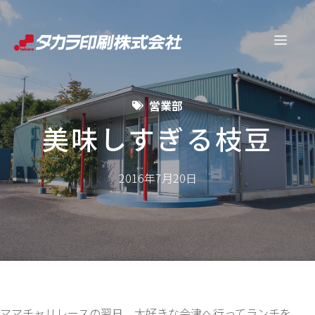
コ
ン
メ
テ
ン
ニ
ツ
営業部
へ
ュ
ス
美味しすぎる枝豆
キ
ー
ッ
2016年7月20日
プ
ママチャリレースの翌日、大好きな会津へ行ってランチを