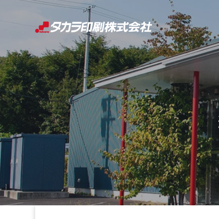
コ
ン
テ
ン
ツ
へ
ス
キ
ッ
プ