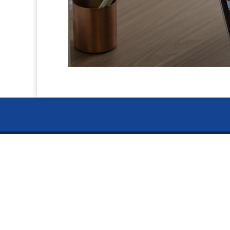
navigation
お電話で
ー Ser
024-
〒960-8141
サービス
福島県福島市渡利絵馬平86-9
5S用品
偽造防