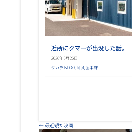
近所にクマーが出没した話。
2026年6月26日
タカラ BLOG
,
印刷製本課
Posts
← 最近観た映画