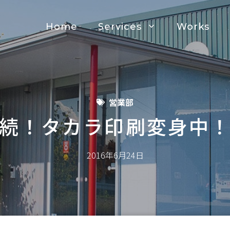
Home
Services
Works
営業部
続！タカラ印刷変身中
2016年6月24日