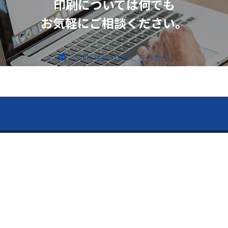
印刷については何でも
お気軽にご相談ください。
お問い合わせはこちらから
のお問い合わせ
vices ー
ー Contents ー
メールでのお問い合わせ
526-4303
内容
トップページ
「Pitatto」
会社案内
止用紙「守り紙」
制作事例