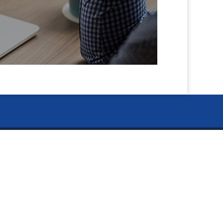
閉
ー Information ー
じ
資料のご請求
る
お知らせ
タカラ BLOG
イキイキ5S活動板