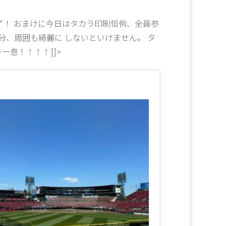
了！ おまけに今日はタカラ印刷恒例、全員参
分、周囲も綺麗に しないといけません。 タ
一息！！！！]]>