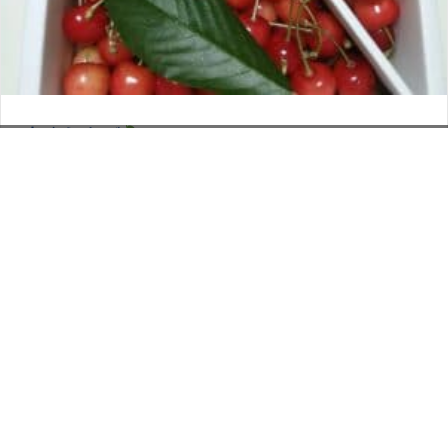
さくらんぼ
お電話でのお問い合わせ
閉
2026年6月12日
じ
メールでのお問い合わせ
024-526-4303
タカラ BLOG
,
営業部
る
資料のご請求
もっと見る
Posts
← 亭主関白
navigation
匠のオムライス →