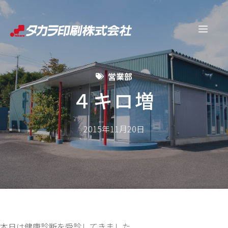
コ
ン
メ
テ
ン
ニ
ツ
営業部
へ
ュ
ス
４キロ増
キ
ー
ッ
2015年11月20日
プ
本日は健康診断を受診してきました。