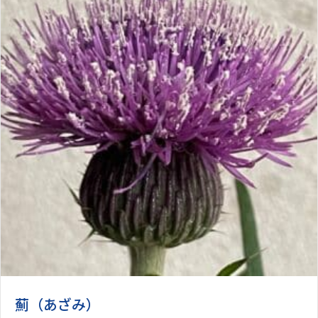
薊（あざみ）