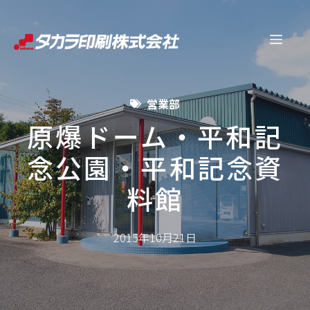
コ
ン
メ
テ
ン
ニ
ツ
営業部
へ
ュ
ス
原爆ドーム・平和記
キ
念公園・平和記念資
ー
ッ
プ
料館
2015年10月21日