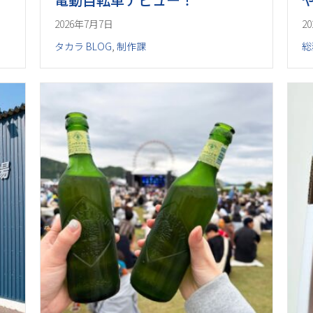
2026年7月7日
2
タカラ BLOG
,
制作課
総