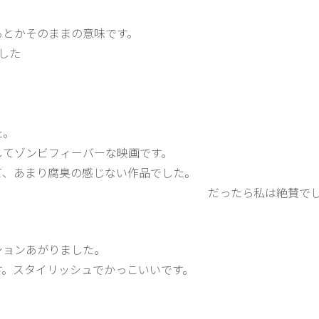
るとかそのままの意味です。
した
た。
してゾンビフィーバーな映画です。
て、あまり腐臭の感じない作品でした。
あと暗転して銃声が響いてエンドロール
だったら私は絶賛で
ションあがりました。
す。スタイリッシュでかっこいいです。