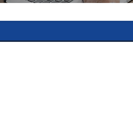
のお問い合わせ
vices ー
ー Contents ー
メールでのお問い合わせ
526-4303
内容
トップページ
「Pitatto」
会社案内
止用紙「守り紙」
制作事例
り｜独自の超ミニ折加工技
お問い合わせ
刷