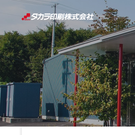
コ
ン
テ
ン
ツ
へ
ス
キ
ッ
プ