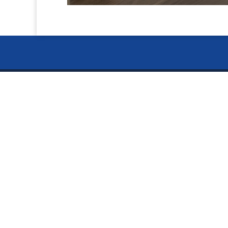
お電話で
ー Ser
024-
〒960-8141
サービス
福島県福島市渡利絵馬平86-9
5S用品
偽造防
TEL:024-526-4303
FAX:024-526-4302
ミニ折
術
一般印