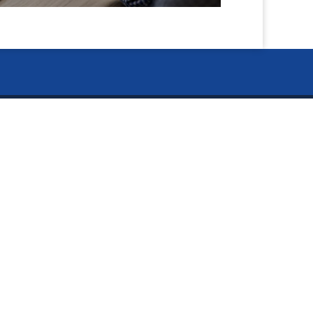
閉
ー Information ー
じ
資料のご請求
る
お知らせ
タカラ BLOG
イキイキ5S活動板
採用情報
個人情報の取扱いについて