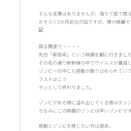
そんな言葉はありませんが、落ちて底で腐
おそらく5か月前位の話ですが、椿が綺麗で
腐る関連で・・・・
先日「新感染」という映画を観に行きまし
その名の通り新幹線の中でウイルスが蔓延
ゾンビーの中にも感動が散りばめられてい
ラストはこう
引き金を引く指のアップの
ホッとして終わりました。
ゾンビが水の様に溢れ出してくる様はテン
ちなみにこの映画のゾンビは早いゾンビで
感動とゾンビを感じたい方は是非。