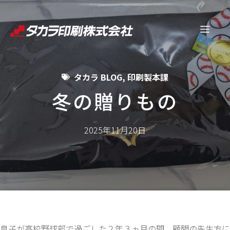
コ
ン
メ
テ
ン
ニ
ツ
タカラ BLOG
,
印刷製本課
へ
ュ
ス
冬の贈りもの
キ
ー
ッ
2025年11月20日
プ
息子が高校野球部で過ごした２年３ヵ月の間、顧問の先生方に