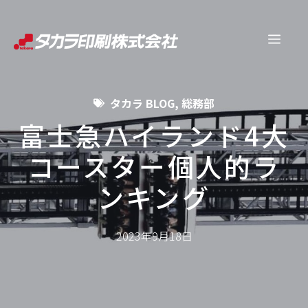
コ
ン
メ
テ
ン
ニ
ツ
タカラ BLOG
,
総務部
へ
ュ
ス
富士急ハイランド4大
キ
コースター個人的ラ
ー
ッ
プ
ンキング
2023年9月18日