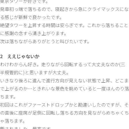
東京タワーが好きです。
発車初っ端で落ちるので、寝起きから急にクライマックスにな
る感じが新鮮で良かったです。
絶望タワーを上昇する時間は安らぎです。これから落ちること
に感謝の念すら湧き上がります。
次は落ちながらありがとうと叫びたいです。
2 ええじゃないか
わけわからん好き。走りながら回転するって大丈夫なのか(三
半規管的に)と思いますが大丈夫。
いきなり後ろに進んで進行方向が見えない状態で上昇、どこま
で上がるのか…ときれいな景色を眺めていると一度ほんのり落
ちます。
初回はこれがファーストドロップかと勘違いしたのですが、そ
の直後に座席が足側に回転し落ちる方向を見ながらめちゃくち
ゃ落ちます。
騙されました。最高です。