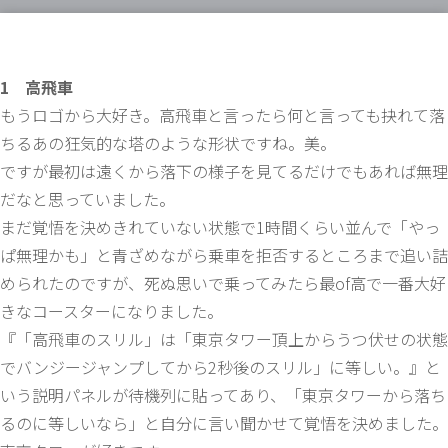
1 高飛車
もうロゴから大好き。高飛車と言ったら何と言っても抉れて落
ちるあの狂気的な塔のような形状ですね。美。
ですが最初は遠くから落下の様子を見てるだけでもあれば無理
だなと思っていました。
まだ覚悟を決めきれていない状態で1時間くらい並んで「やっ
ぱ無理かも」と青ざめながら乗車を拒否するところまで追い詰
められたのですが、死ぬ思いで乗ってみたら最of高で一番大好
きなコースターになりました。
『「高飛車のスリル」は「東京タワー頂上からうつ伏せの状態
でバンジージャンプしてから2秒後のスリル」に等しい。』と
いう説明パネルが待機列に貼ってあり、「東京タワーから落ち
るのに等しいなら」と自分に言い聞かせて覚悟を決めました。