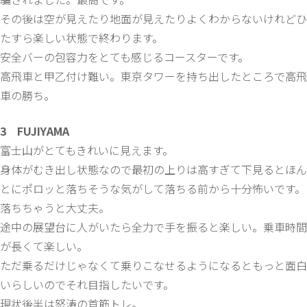
その後は空が見えたり地面が見えたりよくわからないけれどひ
たすら楽しい状態で終わります。
安全バーの包容力をとても感じるコースターです。
高飛車と甲乙付け難い。東京タワーを持ち出したところで高飛
車の勝ち。
3 FUJIYAMA
富士山がとてもきれいに見えます。
身体がむき出し状態なので最初の上りは高すぎて下見るとほん
とにポロッと落ちそうな気がして落ちる前から十分怖いです。
落ちちゃうと大丈夫。
途中の展望台に人がいたら全力で手を振ると楽しい。乗車時間
が長くて楽しい。
ただ乗るだけじゃなくて乗りこなせるようになるともっと面白
いらしいのでそれ目指したいです。
現状後半は怒涛の首筋トレ。