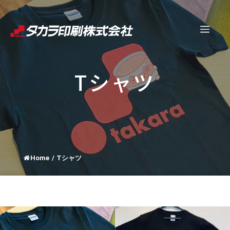
コ
ン
メ
テ
ン
ニ
ツ
Tシャツ
へ
ュ
ス
キ
ー
ッ
プ
Home
/
Tシャツ