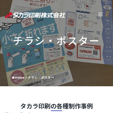
コ
ン
メ
テ
ン
ニ
ツ
チラシ・ポスター
へ
ュ
ス
キ
ー
ッ
プ
Home
/
チラシ・ポスター
タカラ印刷の各種制作事例