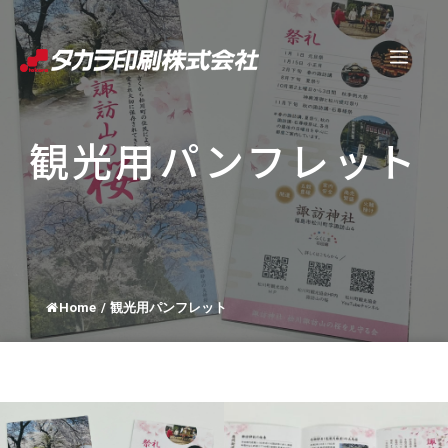
コ
ン
メ
テ
ン
ニ
ツ
観光用パンフレット
へ
ュ
ス
キ
ー
ッ
プ
Home
/
観光用パンフレット