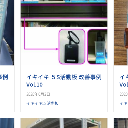
事例
イキイキ ５S活動板 改善事例
イ
Vol.10
Vol
2020年6月3日
202
イキイキ5S活動板
イキ