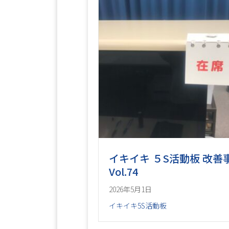
イキイキ ５S活動板 改善
Vol.74
2026年5月1日
イキイキ5S活動板