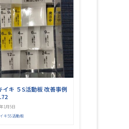
キイキ ５S活動板 改善事例
.72
6年1月5日
イキ5S活動板