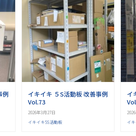
事例
イキイキ ５S活動板 改善事例
イ
Vol.73
Vol
2026年3月27日
202
イキイキ5S活動板
イキ