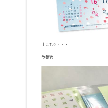
↓これを・・・
改善後