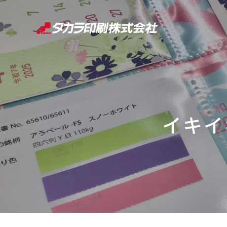
コ
ン
テ
ン
ツ
へ
ス
キ
イキイキ
ッ
プ