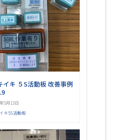
キイキ ５S活動板 改善事例
.9
0年5月13日
イキ5S活動板