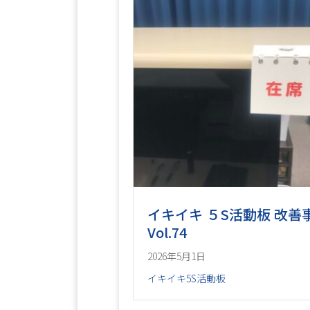
イキイキ ５S活動板 改善
Vol.74
2026年5月1日
イキイキ5S活動板