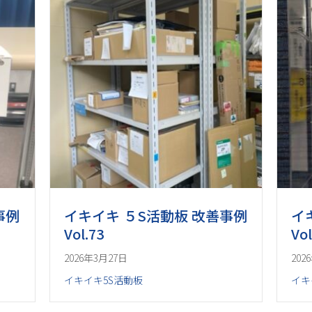
事例
イキイキ ５S活動板 改善事例
イ
Vol.73
Vol
2026年3月27日
202
イキイキ5S活動板
イキ