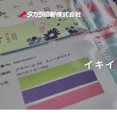
コ
ン
テ
ン
ツ
へ
ス
キ
イキイキ
ッ
プ