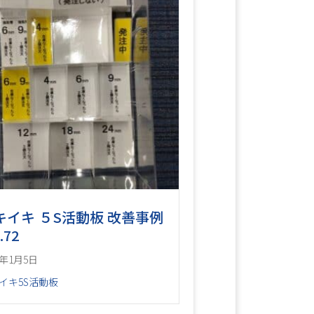
キイキ ５S活動板 改善事例
.72
6年1月5日
イキ5S活動板