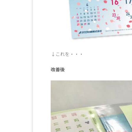
↓これを・・・
改善後